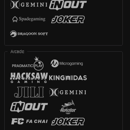
Arcade