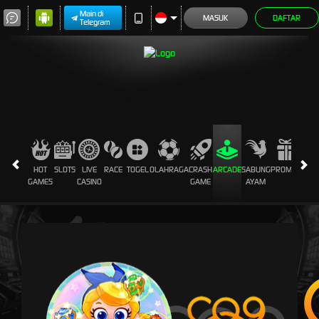
Main di
MASUK
DAFTAR
Telegram
HOT
SLOTS
LIVE
RACE
TOGEL
OLAHRAGA
CRASH
ARCADE
SABUNG
PROMOSI
GAMES
CASINO
GAME
AYAM