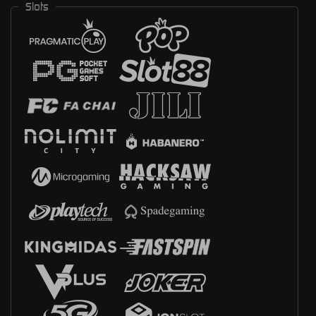
Slots