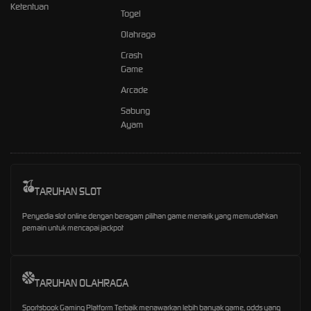
Ketentuan
Togel
Olahraga
Crash
Game
Arcade
Sabung
Ayam
TARUHAN SLOT
Penyedia slot online dengan beragam pilihan game menarik yang memudahkan
pemain untuk mencapai jackpot
TARUHAN OLAHRAGA
Sportsbook Gaming Platform Terbaik menawarkan lebih banyak game, odds yang