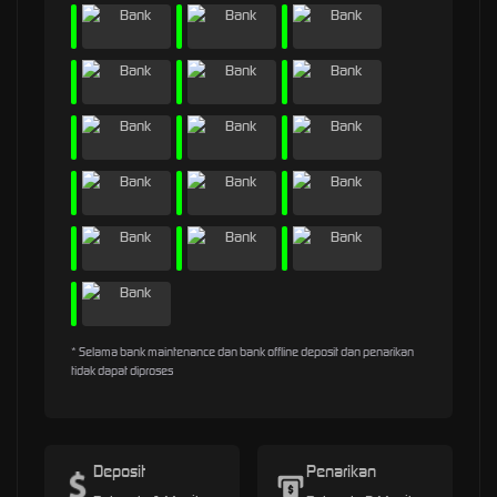
* Selama bank maintenance dan bank offline deposit dan penarikan
tidak dapat diproses
Deposit
Penarikan