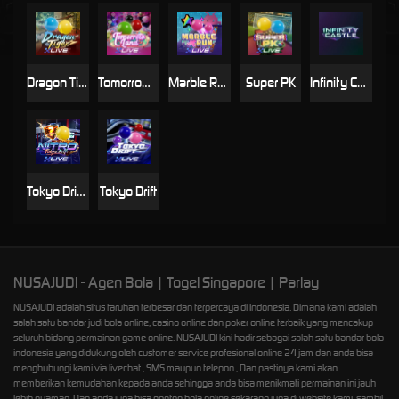
Dragon Tiger
Tomorrow land
Marble Run
Super PK
Infinity Castle
Tokyo Drift Nitro
Tokyo Drift
NUSAJUDI - Agen Bola | Togel Singapore | Parlay
NUSAJUDI adalah situs taruhan terbesar dan terpercaya di Indonesia. Dimana kami adalah
salah satu bandar judi bola online, casino online dan poker online terbaik yang mencakup
seluruh bidang permainan game online. NUSAJUDI kini hadir sebagai salah satu bandar bola
indonesia yang didukung oleh customer service profesional online 24 jam dan anda bisa
menghubungi kami via livechat , SMS maupun telepon , Dan pastinya kami akan
memberikan kemudahan kepada anda sehingga anda bisa menikmati permainan ini jauh
lebih nyaman. Dan anda juga bisa nonton bola online sekarang juga di website kami, sambil