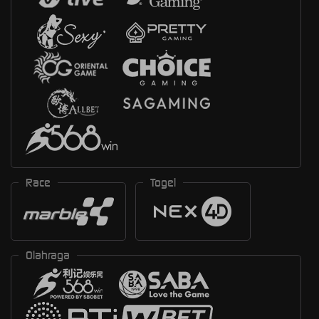
Race
Togel
Olahraga