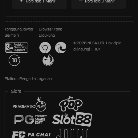
Rata-rata 1 Menit
Rata-rata 3 Menit
Tanggung Jawab
Browser Yang
Bermain
Didukung
©2026 NUSAJUDI. Hak cipta
dilindungi | 18+
Platform Penyedia Layanan
Slots