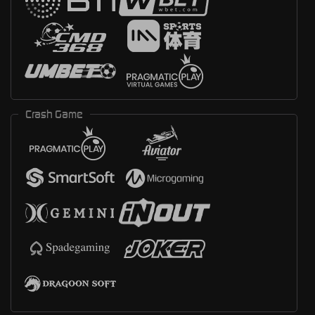
Crash Game