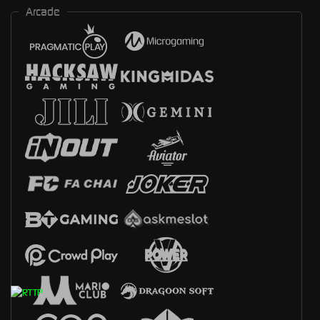
Arcade