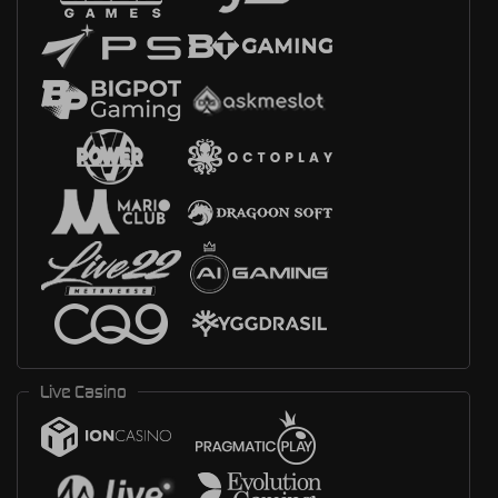
Live Casino