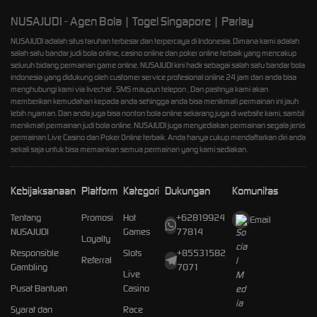
NUSAJUDI - Agen Bola | Togel Singapore | Parlay
NUSAJUDI adalah situs taruhan terbesar dan terpercaya di Indonesia. Dimana kami adalah
salah satu bandar judi bola online, casino online dan poker online terbaik yang mencakup
seluruh bidang permainan game online. NUSAJUDI kini hadir sebagai salah satu bandar bola
indonesia yang didukung oleh customer service profesional online 24 jam dan anda bisa
menghubungi kami via livechat , SMS maupun telepon , Dan pastinya kami akan
memberikan kemudahan kepada anda sehingga anda bisa menikmati permainan ini jauh
lebih nyaman. Dan anda juga bisa nonton bola online sekarang juga di website kami, sambil
menikmati permainan judi bola online. NUSAJUDI juga menyediakan permainan segala jenis
permainan Live Casino dan Poker Online terbaik. Anda hanya cukup mendaftarkan diri anda
sekali saja untuk bisa memainkan semua permainan yang kami sediakan.
Kebijaksanaan
Platform
Kategori
Dukungan
Komunitas
Tentang
Promosi
Hot
+62819924
Email
NUSAJUDI
Games
77814
Loyalty
Responsible
Slots
+85531582
Referral
Gambling
7071
Live
Pusat Bantuan
Casino
Syarat dan
Race