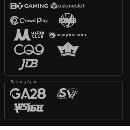
Sabung Ayam