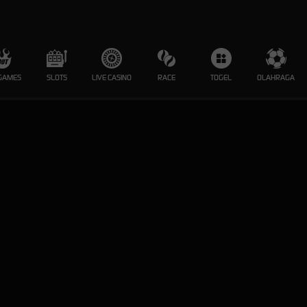
GAMES
SLOTS
LIVE CASINO
RACE
TOGEL
OLAHRAGA