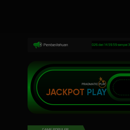
Pemberitahuan
Pemeliharaan Terjadwal: PP Virtual Sports pada 30-Jun-2026 dari 14.59.59 sampai 30-Sep-2
JACKPOT
PLAY
GAME POPULER