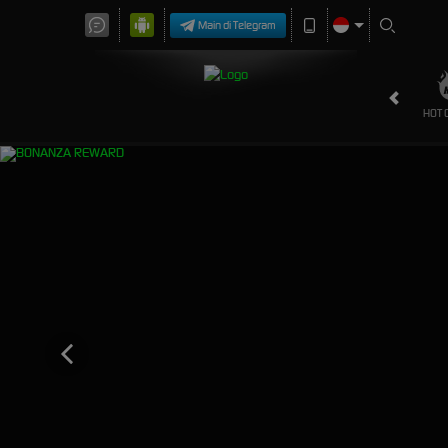
Main di Telegram
HOT 