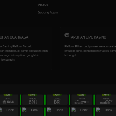
Arcade
Sabung Ayam
UHAN OLAHRAGA
TARUHAN LIVE KASINO
k Gaming Platform Terbaik
Platform Pilihan bagi perusahaan-perusah
an lebih banyak game, odds yang lebih
terbaik di dunia, dengan pilihan variasi gam
an menyediakan pilihan yang lebih
terbanyak
ntuk pemain.