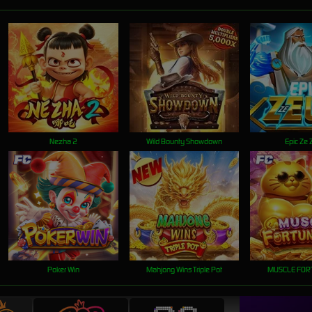
Nezha 2
Wild Bounty Showdown
Epic Ze 
Poker Win
Mahjong Wins Triple Pot
MUSCLE FOR