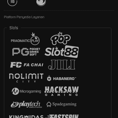
Platform Penyedia Layanan
Slots