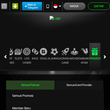
Main di
MASUK
DAFTAR
Telegram
HOT
SLOTS
LIVE
RACE
TOGEL
OLAHRAGA
CRASH
ARCADE
SABUNG
PROMOSI
GAMES
CASINO
GAME
AYAM
Semua Promosi
Semua Event Provider
Semua Promosi
Member Baru